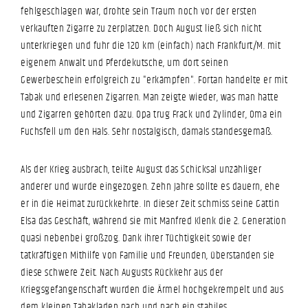
fehlgeschlagen war, drohte sein Traum noch vor der ersten
verkauften Zigarre zu zerplatzen. Doch August ließ sich nicht
unterkriegen und fuhr die 120 km (einfach) nach Frankfurt/M. mit
eigenem Anwalt und Pferdekutsche, um dort seinen
Gewerbeschein erfolgreich zu "erkämpfen". Fortan handelte er mit
Tabak und erlesenen Zigarren. Man zeigte wieder, was man hatte
und Zigarren gehörten dazu. Opa trug Frack und Zylinder, Oma ein
Fuchsfell um den Hals. Sehr nostalgisch, damals standesgemäß.
Als der Krieg ausbrach, teilte August das Schicksal unzähliger
anderer und wurde eingezogen. Zehn Jahre sollte es dauern, ehe
er in die Heimat zurückkehrte. In dieser Zeit schmiss seine Gattin
Elsa das Geschäft, während sie mit Manfred Klenk die 2. Generation
quasi nebenbei großzog. Dank ihrer Tüchtigkeit sowie der
tatkräftigen Mithilfe von Familie und Freunden, überstanden sie
diese schwere Zeit. Nach Augusts Rückkehr aus der
Kriegsgefangenschaft wurden die Ärmel hochgekrempelt und aus
dem kleinen Tabakladen nach und nach ein stabiles